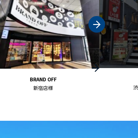
しゃぶ葉
渋
渋谷井の頭通り店様