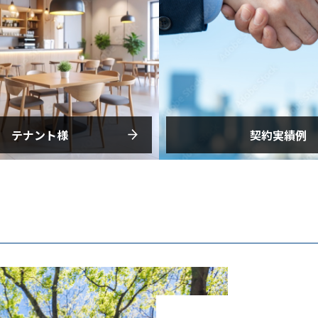
テナント様
契約実績例
選された駅前一等地に拘
これまで大多数のビルオー
は元より初出店、増店、移
ナント企業様からの御力添
ラス紹介物件は拘りと自信
に至りました契約の一例を
案させて頂きます。
い。
詳細はこちら
詳細はこちら