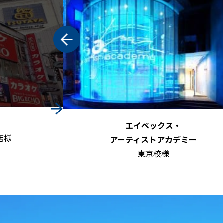
SALOWIN
ミー
渋谷宇田川店様