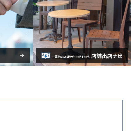
店舗出店ナビ
一等地の店舗物件さがすなら
ナー様、テ
ラプラスでは厳選された未公開物件以
えで御成約
外にも公開物件も御取扱いさせて頂い
御覧下さ
ております。
詳細はこちら