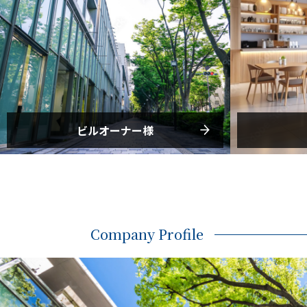
ビルオーナー様
ビルオーナー様へはラプラスの選りす
首都圏の厳
ぐりの優良法人企業様を軸に円滑な御
り、旗艦店
紹介、安心のサービスを提供させて頂
転等、ラプ
Company Profile
きます。
をもって提
詳細はこちら